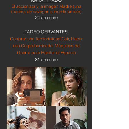
KATIA TIRADO
El accionista y la imagen Madre (una
manera de navegar la incertidumbre)
24 de enero
TADEO CERVANTES
Conjurar una Territorialidad Cuir, Hacer
una Corpo-barricada. Máquinas de
Guerra para Habitar el Espacio
31 de enero