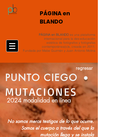
​PÁGINA en
BLANDO
PÁGINA en BLANDO
es una plataforma
internacional para la des-educación
estética de fotógrafos y fotógrafas
contemporánea(o)s, creada en 2011.
Fundada por Mabe Guzmán y Juan Antonio Molina
.
regresar
PUNTO CIEGO
MUTACIONES
2024
modalidad en línea
No somos meros testigos de lo que ocurre.
Somos el cuerpo a través del que la
mutación llega y se instala