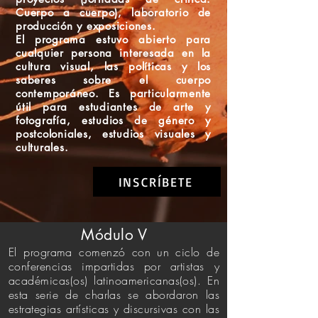
Cuerpo a cuerpo), laboratorio de
producción y exposiciones.
El programa estuvo abierto para
cualquier persona interesada en la
cultura visual, las políticas y los
saberes sobre el cuerpo
contemporáneo. Es particularmente
útil para estudiantes de arte y
fotografía, estudios de género y
postcoloniales, estudios visuales y
culturales.
INSCRÍBETE
Módulo V
El programa comenzó con un ciclo de
conferencias impartidas por artistas y
académicas(os) latinoamericanas(os). En
esta serie de charlas se abordaron las
estrategias artísticas y discursivas con las