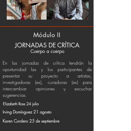
Módulo II
JORNADAS DE CRÍTICA
Cuerpo a cuerpo
En las jornadas de crítica tendrán la
oportunidad las y los participantes de
presentar su proyecto a artistas,
investigadoras (es), curadoras (es) para
intercambiar opiniones y escuchar
sugerencias.
Elizabeth Ross 24 julio
Irving Domínguez 21 agosto
Karen Cordero 25 de septiembre