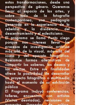
estas transformaciones, desde una
perspectiva de género. Queremos
llevar al espacio de las artes, y
sobre todo de la fotografía
contemporánea, una pedagogía
generada en la experiencia de la
rebeldía y la disidencia, del
descentramiento y el eclecticismo.
El programa se llama Punto ciego
porque nos interesa llevar los
procesos de investigación artística
más allá de lo visual, más allá del
icono y del aparato fotográfico.
Buscamos formas alternativas de
compartir los saberes, los deseos y
los afectos. Entre sus finalidades
ofrece la posibilidad de desarrollar
un proyecto fotográfico o multimedia
hasta el momento de su exhibición
pública
El Programa incluyó conferencias,
talleres, encuentros con artistas
(Visitas desviadas), revisiones de
proyectos (Jornadas de crítica.