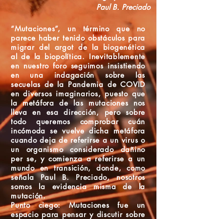
Paul B. Preciado
“Mutaciones”, un término que no
parece haber tenido obstáculos para
migrar del argot de la biogenética
al de la biopolítica. Inevitablemente
en nuestro foro seguimos insistiendo
en una indagación sobre las
secuelas de la Pandemia de COVID
en diversos imaginarios, puesto que
la metáfora de las mutaciones nos
lleva en esa dirección, pero sobre
todo queremos comprobar cuán
incómoda se vuelve dicha metáfora
cuando deja de referirse a un virus o
un organismo considerado dañino
per se, y comienza a referirse a un
mundo en transición, donde, como
señala Paul B. Preciado, nosotros
somos la evidencia misma de la
mutación.
Punto ciego: Mutaciones fue un
espacio para pensar y discutir sobre