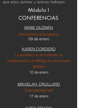
que estos autores y autoras trabajan.
Módulo I
CONFERENCIAS​
MABE GUZMÁN
Introducción al programa
09 de enero
KAREN COR
DERO
Lo perdido y lo encontrado: la
colaboración y el diálogo en un proceso
artístico
10 de enero
MIKAELAH DRULLARD
Colonialidad terf
17 de enero