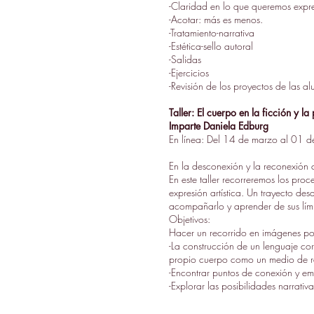
-Claridad en lo que queremos expre
-Acotar: más es menos.
-Tratamiento-narrativa
-Estética-sello autoral
-Salidas
-Ejercicios
-Revisión de los proyectos de las a
Taller: El cuerpo en la ficción y l
Imparte Daniela Edburg
En línea: Del 14 de marzo al 01 de
En la desconexión y la reconexión c
En este taller recorreremos los pro
expresión artística. Un trayecto des
acompañarlo y aprender de sus límit
Objetivos:
Hacer un recorrido en imágenes por 
-La construcción de un lenguaje corp
propio cuerpo como un medio de re
-Encontrar puntos de conexión y em
-Explorar las posibilidades narrativ