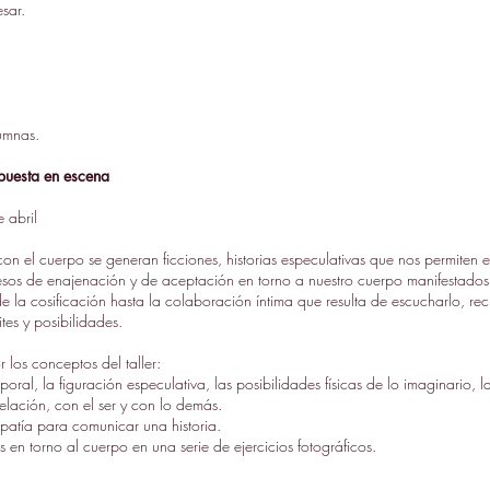
sar.
lumnas.
a puesta en escena
 abril
on el cuerpo se generan ficciones, historias especulativas que nos permiten 
cesos de enajenación y de aceptación en torno a nuestro cuerpo manifestados 
de la cosificación hasta la colaboración íntima que resulta de escucharlo, rec
es y posibilidades.
los conceptos del taller:
oral, la figuración especulativa, las posibilidades físicas de lo imaginario, 
lación, con el ser y con lo demás.
patía para comunicar una historia.
as en torno al cuerpo en una serie de ejercicios fotográficos.