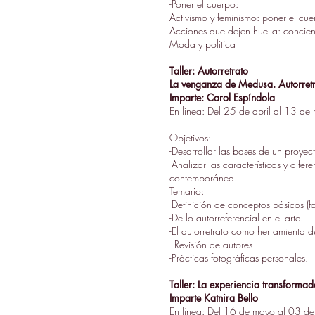
-Poner el cuerpo:
Activismo y feminismo: poner el cue
Acciones que dejen huella: concie
Moda y política
Taller: Autorretrato
La venganza de Medusa. Autorretr
Imparte: Carol Espíndola
En línea: Del 25 de abril al 13 de
Objetivos:
-Desarrollar las bases de un proyect
-Analizar las características y difer
contemporánea.
Temario:
-Definición de conceptos básicos (fot
-De lo autorreferencial en el arte.
-El autorretrato como herramienta 
- Revisión de autores
-Prácticas fotográficas personales.
Taller: La experiencia transforma
Imparte Katnira Bello
En línea: Del 16 de mayo al 03 de