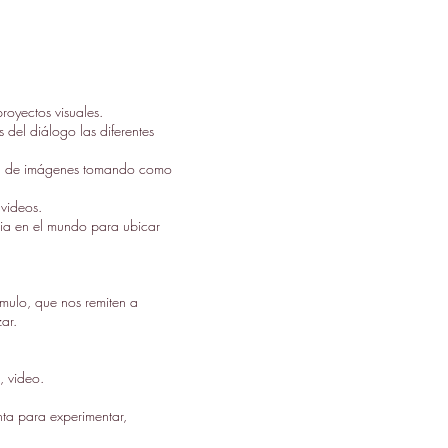
royectos visuales.
 del diálogo las diferentes
ción de imágenes tomando como
 videos.
ncia en el mundo para ubicar
ímulo, que nos remiten a
ar.
, video.
ta para experimentar,