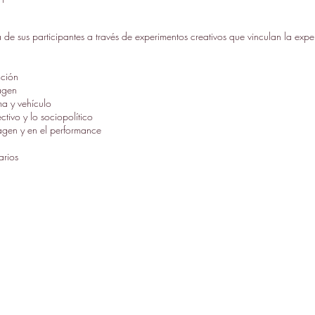
a de sus participantes a través de experimentos creativos que vinculan la expe
cción
magen
a y vehículo
ctivo y lo sociopolítico
agen y en el performance
arios