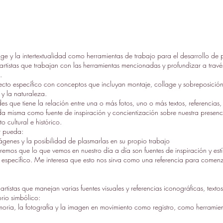
age y la intertextualidad como herramientas de trabajo para el desarrollo de p
artistas que trabajan con las herramientas mencionadas y profundizar a través
.
oyecto específico con conceptos que incluyan montaje, collage y sobreposi
o y la naturaleza.
des que tiene la relación entre una o más fotos, uno o más textos, referencias,
vida misma como fuente de inspiración y concientización sobre nuestra prese
o cultural e histórico.
r pueda:
genes y la posibilidad de plasmarlas en su propio trabajo
remos que lo que vemos en nuestro día a día son fuentes de inspiración y est
específico. Me interesa que esto nos sirva como una referencia para comenz
artistas que manejan varias fuentes visuales y referencias iconográficas, textos
orio simbólico:
ria, la fotografía y la imagen en movimiento como registro, como herramien