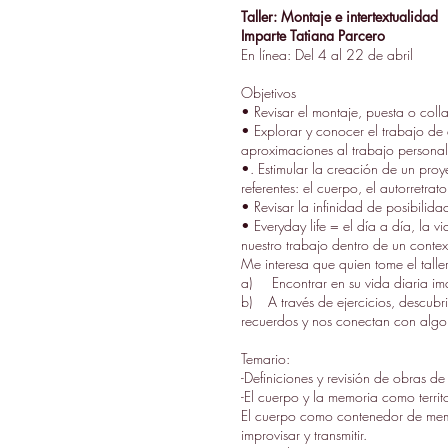
Taller: Montaje e intertextualidad
Imparte Tatiana Parcero
En línea: Del 4 al 22 de abril
Objetivos
• Revisar el montaje, puesta o coll
• Explorar y conocer el trabajo de 
aproximaciones al trabajo personal
•. Estimular la creación de un pr
referentes: el cuerpo, el autorretrat
• Revisar la infinidad de posibilida
• Everyday life = el día a día, la 
nuestro trabajo dentro de un context
Me interesa que quien tome el talle
a) Encontrar en su vida diaria imá
b) A través de ejercicios, descubri
recuerdos y nos conectan con algo 
Temario:
-Definiciones y revisión de obras de 
-El cuerpo y la memoria como territ
El cuerpo como contenedor de memo
improvisar y transmitir.