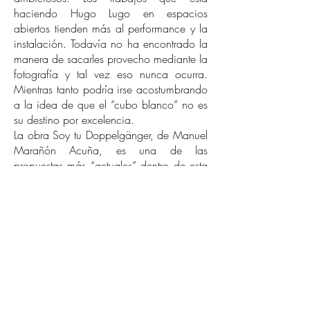
haciendo Hugo Lugo en espacios
abiertos tienden más al performance y la
instalación. Todavía no ha encontrado la
manera de sacarles provecho mediante la
fotografía y tal vez eso nunca ocurra.
Mientras tanto podría irse acostumbrando
a la idea de que el “cubo blanco” no es
su destino por excelencia.
La obra Soy tu Doppelgänger, de Manuel
Marañón Acuña, es una de las
propuestas más “actuales” dentro de esta
exposición. Está basada en una situación
hasta cierto punto vulgar: el hecho de
que al autor le robaron su iPhone y que el
nuevo propietario siguió conectado al
iCloud original, de manera que Manuel
Marañón continuó teniendo acceso a las
fotografías que tomaba el otro. Al robo
del teléfono, el artista correspondió con el
robo de las fotografías y su exhibición,