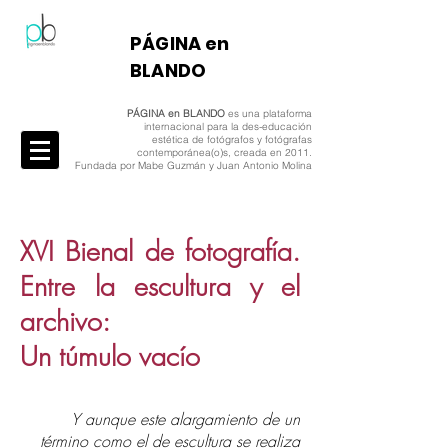
​PÁGINA en
BLANDO
PÁGINA en BLANDO
es una plataforma
internacional para la des-educación
estética de fotógrafos y fotógrafas
contemporánea(o)s, creada en 2011.
Fundada por Mabe Guzmán y Juan Antonio Molina
XVI Bienal de fotografía.
Entre la escultura y el
archivo:
Un túmulo vacío
Y aunque este alargamiento de un
término como el de escultura se realiza