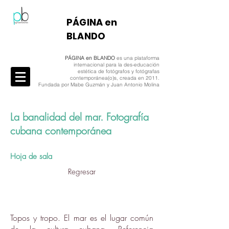
​PÁGINA en
BLANDO
PÁGINA en BLANDO
es una plataforma
internacional para la des-educación
estética de fotógrafos y fotógrafas
contemporánea(o)s, creada en 2011.
Fundada por Mabe Guzmán y Juan Antonio Molina
La banalidad del mar. Fotografía
cubana contemporánea
Hoja de sala
Regresar
Topos y tropo. El mar es el lugar común