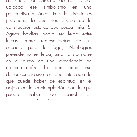
de cruzar el estrecho de La Florida,
ubicaba ese simbolismo en una
perspectiva histórica. Pero la historia es
justamente lo que nos distrae de la
construcción estética que busca Piña. Si
Aguas baldías podía ser leída entre
líneas como representación de un
espacio para la fuga, Naufragios
pretende no ser leída, sino transformarse
en el punto de una experiencia de
contemplación. Lo que tiene eso
de autosubversivo es que intercepta lo
que puede haber de espiritual en el
objeto de la contemplación con lo que
puede haber de banal en
su representación artística.
El mar es uno de los símbolos más
conspicuos de la identidad insular. Al
convertirlo en leit motiv de esta
exposición lo hemos asumido