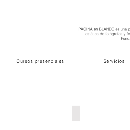
PÁGINA en BLANDO
es una p
estética de fotógrafos y 
Fund
Cursos presenciales
Servicios
Punto Ciego
Cuerpo
y
discurso