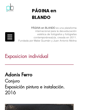
​PÁGINA en
BLANDO
PÁGINA en BLANDO
es una plataforma
internacional para la des-educación
estética de fotógrafos y fotógrafas
contemporánea(o)s, creada en 2011.
Fundada por Mabe Guzmán y Juan Antonio Molina
Exposicion individual
Adonis Ferro
Conjuro
Exposición pintura e instalación.
2016