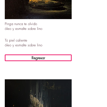
Pinga nunca te olvido
óleo y esmalte sobre lino
​Tú piel caliente
óleo y esmalte sobre lino
Regresar