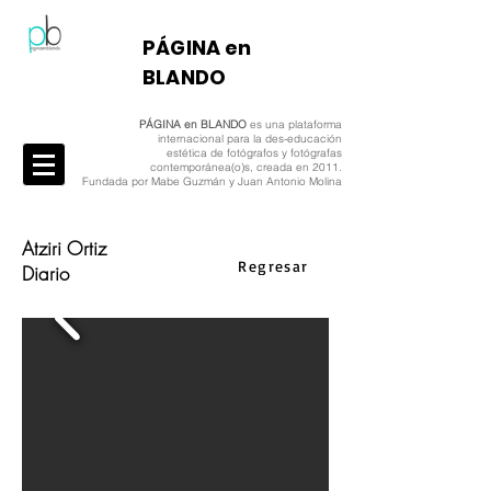
​PÁGINA en
BLANDO
PÁGINA en BLANDO
es una plataforma
internacional para la des-educación
estética de fotógrafos y fotógrafas
contemporánea(o)s, creada en 2011.
Fundada por Mabe Guzmán y Juan Antonio Molina
Atziri Ortiz
Regresar
Diario