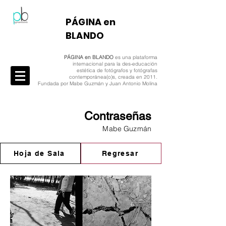
​PÁGINA en
BLANDO
PÁGINA en BLANDO
es una plataforma
internacional para la des-educación
estética de fotógrafos y fotógrafas
contemporánea(o)s, creada en 2011.
Fundada por Mabe Guzmán y Juan Antonio Molina
Contraseñas
Mabe Guzmán
Hoja de Sala
Regresar