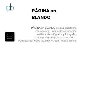
​PÁGINA en
BLANDO
PÁGINA en BLANDO
es una plataforma
internacional para la des-educación
estética de fotógrafos y fotógrafas
contemporánea(o)s, creada en 2011.
Fundada por Mabe Guzmán y Juan Antonio Molina