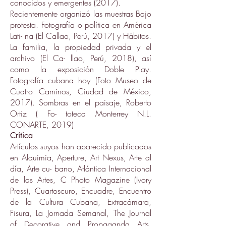
conocidos y emergentes (2017).
Recientemente organizó las muestras Bajo
protesta. Fotografía o política en América
Lati- na (El Callao, Perú, 2017) y Hábitos.
La familia, la propiedad privada y el
archivo (El Ca- llao, Perú, 2018), así
como la exposición Doble Play.
Fotografía cubana hoy (Foto Museo de
Cuatro Caminos, Ciudad de México,
2017). Sombras en el paisaje, Roberto
Ortiz ( Fo- toteca Monterrey N.L.
CONARTE, 2019)
Crítica
Artículos suyos han aparecido publicados
en Alquimia, Aperture, Art Nexus, Arte al
día, Arte cu- bano, Atlántica Internacional
de las Artes, C Photo Magazine (Ivory
Press), Cuartoscuro, Encuadre, Encuentro
de la Cultura Cubana, Extracámara,
Fisura, La Jornada Semanal, The Journal
of Decorative and Propaganda Arts,