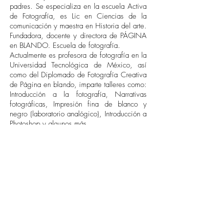
padres. Se especializa en la escuela Activa
de Fotografía, es Lic en Ciencias de la
comunicación y maestra en Historia del arte.
Fundadora, docente y directora de PÁGINA
en BLANDO. Escuela de fotografía.
Actualmente es profesora de fotografía en la
Universidad Tecnológica de México, así
como del Diplomado de Fotografía Creativa
de Página en blando, imparte talleres como:
Introducción a la fotografía, Narrativas
fotográficas, Impresión fina de blanco y
negro (laboratorio analógico), Introducción a
Photoshop y algunos más.
Ha colaborado con diversas revistas de
fotografía y ha participado en exposiciones
nacionales e internacionales. Fundadora y
directora de Galería PuNcTuM.
Ha realizado la museografía de más de 30
exposiciones individuales y colectivas y
participado como curadora y asistente de
curaduría.