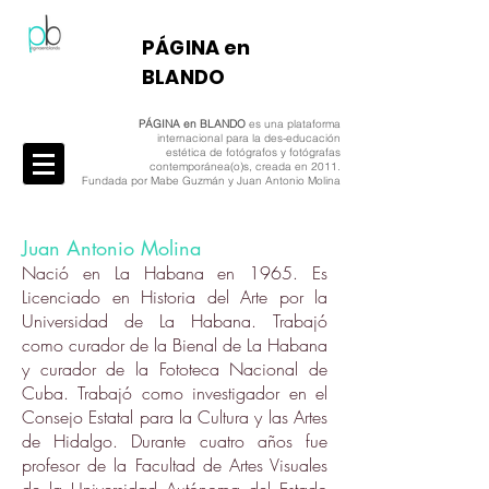
​PÁGINA en
BLANDO
PÁGINA en BLANDO
es una plataforma
internacional para la des-educación
estética de fotógrafos y fotógrafas
contemporánea(o)s, creada en 2011.
Fundada por Mabe Guzmán y Juan Antonio Molina
Juan Antonio Molina
Nació en La Habana en 1965. Es
Licenciado en Historia del Arte por la
Universidad de La Habana. Trabajó
como curador de la Bienal de La Habana
y curador de la Fototeca Nacional de
Cuba. Trabajó como investigador en el
Consejo Estatal para la Cultura y las Artes
de Hidalgo. Durante cuatro años fue
profesor de la Facultad de Artes Visuales