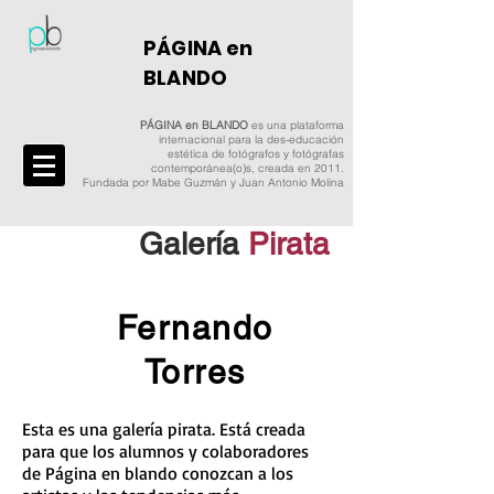
​PÁGINA en
BLANDO
PÁGINA en BLANDO
es una plataforma
internacional para la des-educación
estética de fotógrafos y fotógrafas
contemporánea(o)s, creada en 2011.
Fundada por Mabe Guzmán y Juan Antonio Molina
Galería
Pirata
Fernando
Torres
Esta es una galería pirata. Está creada
para que los alumnos y colaboradores
de Página en blando conozcan a los