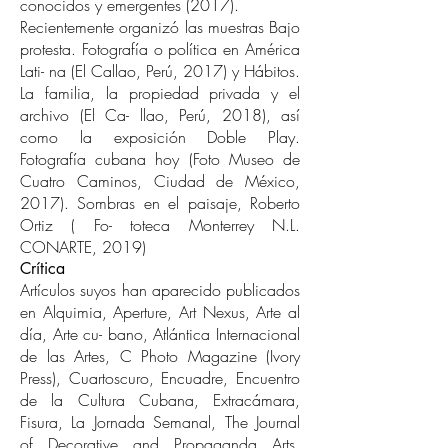
conocidos y emergentes (2017).
Recientemente organizó las muestras Bajo
protesta. Fotografía o política en América
Lati- na (El Callao, Perú, 2017) y Hábitos.
La familia, la propiedad privada y el
archivo (El Ca- llao, Perú, 2018), así
como la exposición Doble Play.
Fotografía cubana hoy (Foto Museo de
Cuatro Caminos, Ciudad de México,
2017). Sombras en el paisaje, Roberto
Ortiz ( Fo- toteca Monterrey N.L.
CONARTE, 2019)
Crítica
Artículos suyos han aparecido publicados
en Alquimia, Aperture, Art Nexus, Arte al
día, Arte cu- bano, Atlántica Internacional
de las Artes, C Photo Magazine (Ivory
Press), Cuartoscuro, Encuadre, Encuentro
de la Cultura Cubana, Extracámara,
Fisura, La Jornada Semanal, The Journal
of Decorative and Propaganda Arts,