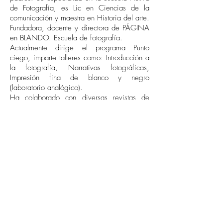
de Fotografía, es Lic en Ciencias de la
comunicación y maestra en Historia del arte.
Fundadora, docente y directora de PÁGINA
en BLANDO. Escuela de fotografía.
Actualmente dirige el programa Punto
ciego, imparte talleres como: Introducción a
la fotografía, Narrativas fotográficas,
Impresión fina de blanco y negro
(laboratorio analógico).
Ha colaborado con diversas revistas de
fotografía y ha participado en exposiciones
nacionales e internacionales. Fundadora y
directora de Galería PuNcTuM.
Ha realizado la museografía de más de 30
exposiciones individuales y colectivas y
participado como curadora y asistente de
curaduría.
Exposiciones:
"Maize. Mexico's Indigenous Soul".
Exposición colectiva en La Sociedad
Mexicana de University College London