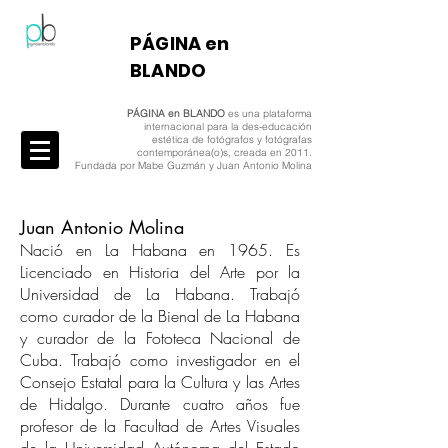
​PÁGINA en
BLANDO
PÁGINA en BLANDO
es una plataforma
internacional para la des-educación
estética de fotógrafos y fotógrafas
contemporánea(o)s, creada en 2011.
Fundada por Mabe Guzmán y Juan Antonio Molina
Juan Antonio Molina
Nació en La Habana en 1965. Es
Licenciado en Historia del Arte por la
Universidad de La Habana. Trabajó
como curador de la Bienal de La Habana
y curador de la Fototeca Nacional de
Cuba. Trabajó como investigador en el
Consejo Estatal para la Cultura y las Artes
de Hidalgo. Durante cuatro años fue
profesor de la Facultad de Artes Visuales