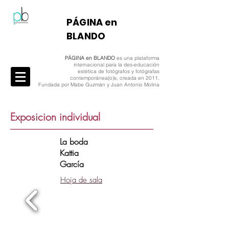
​PÁGINA en
BLANDO
PÁGINA en BLANDO
es una plataforma
internacional para la des-educación
estética de fotógrafos y fotógrafas
contemporánea(o)s, creada en 2011.
Fundada por Mabe Guzmán y Juan Antonio Molina
Exposicion individual
La boda
Kattia
García
Hoja de sala