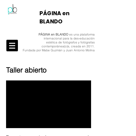
​PÁGINA en
BLANDO
PÁGINA en BLANDO
es una plataforma
internacional para la des-educación
estética de fotógrafos y fotógrafas
contemporánea(o)s, creada en 2011.
Fundada por Mabe Guzmán y Juan Antonio Molina
Taller abierto