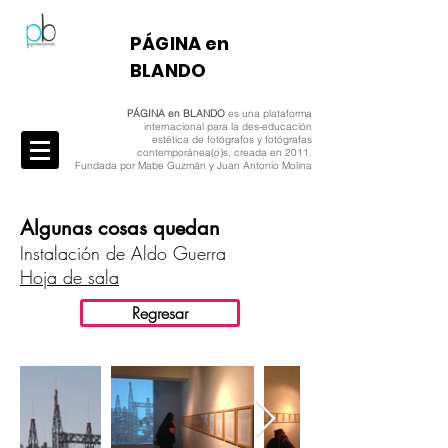
​PÁGINA en
BLANDO
PÁGINA en BLANDO
es una plataforma
internacional para la des-educación
estética de fotógrafos y fotógrafas
contemporánea(o)s, creada en 2011.
Fundada por Mabe Guzmán y Juan Antonio Molina
Algunas cosas quedan
Instalación de Aldo Guerra
Hoja de sala
Regresar