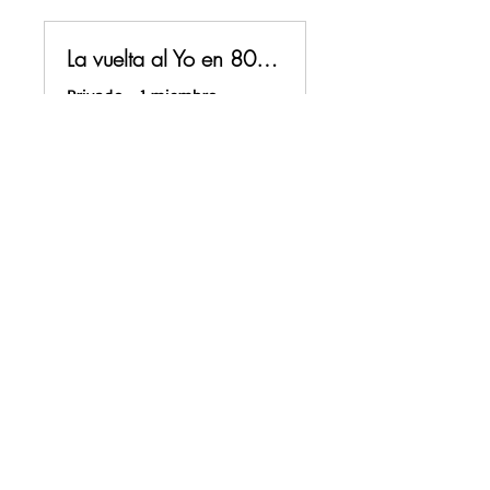
La vuelta al Yo en 80 selfies
Privado
•
1 miembro
Compartir
Únete