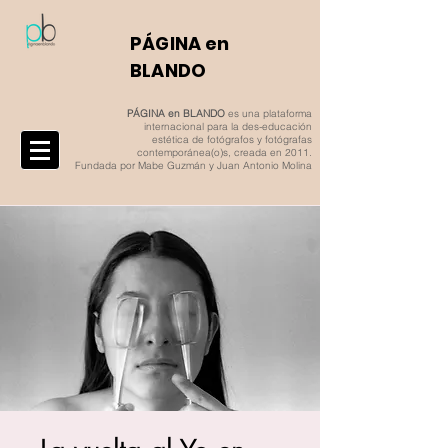
​PÁGINA en
BLANDO
PÁGINA en BLANDO
es una plataforma
internacional para la des-educación
estética de fotógrafos y fotógrafas
contemporánea(o)s, creada en 2011.
Fundada por Mabe Guzmán y Juan Antonio Molina