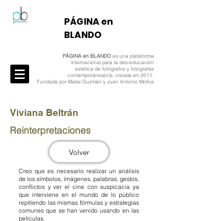
​PÁGINA en
BLANDO
PÁGINA en BLANDO
es una plataforma
internacional para la des-educación
estética de fotógrafos y fotógrafas
contemporánea(o)s, creada en 2011.
Fundada por Mabe Guzmán y Juan Antonio Molina
Viviana Beltrán
Reinterpretaciones
Volver
Creo que es necesario realizar un análisis
de los símbolos, imágenes, palabras, gestos,
conflictos y ver el cine con suspicacia ya
que interviene en el mundo de lo público
repitiendo las mismas fórmulas y estrategias
comunes que se han venido usando en las
películas.