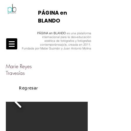
​PÁGINA en
BLANDO
PÁGINA en BLANDO
es una plataforma
internacional para la des-educación
estética de fotógrafos y fotógrafas
contemporánea(o)s, creada en 2011.
Fundada por Mabe Guzmán y Juan Antonio Molina
Marie Reyes
Travesías
Regresar